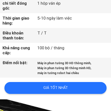
THAM
chi tiết đóng
1 hộp ván ép
gói:
QUAN
Thời gian giao
5-10 ngày làm việc
NHÀ
hàng:
MÁY
Điều khoản
T / T
thanh toán:
KIỂM
Khả năng cung
100 bộ / tháng
SOÁT
cấp:
CHẤT
Điểm nổi bật:
,
Máy in phun tường 3D HD thông minh
,
Máy in phun tường 3D thông minh HD
LƯỢNG
máy in tường robot hai chiều
LIÊN
GIÁ TỐT NHẤT
HỆ
CHÚNG