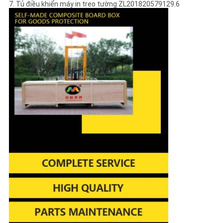
7. Tủ điều khiển máy in treo tường ZL201820579129.6