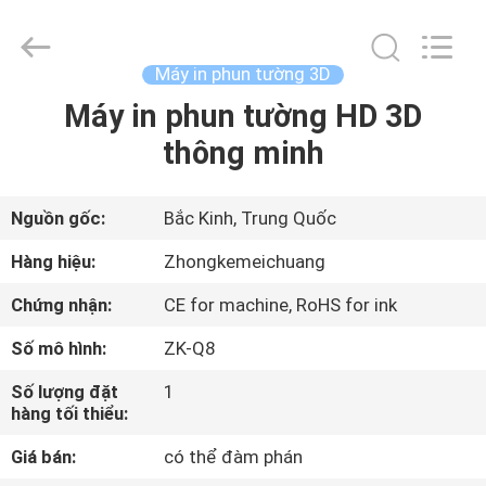
2025
Beijing
Zhongkemeichuang
Science
And
Máy in phun tường 3D
Technology
Ltd..
All
Máy in phun tường HD 3D
TRANG
Rights
Reserved.
thông minh
CHỦ
CÁC
Nguồn gốc:
Bắc Kinh, Trung Quốc
SẢN
Hàng hiệu:
Zhongkemeichuang
PHẨM
Chứng nhận:
CE for machine, RoHS for ink
Số mô hình:
ZK-Q8
VỀ
Số lượng đặt
1
CHÚNG
hàng tối thiểu:
TÔI
Giá bán:
có thể đàm phán