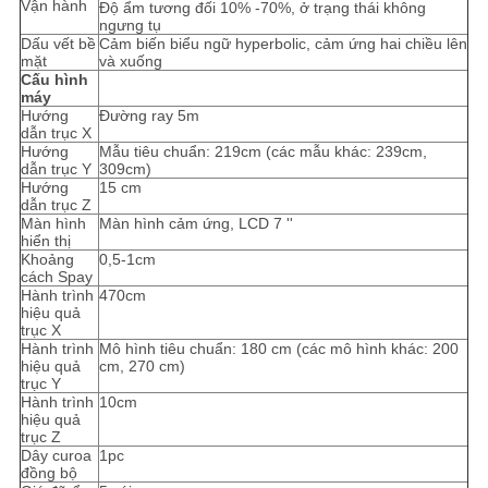
Vận hành
Độ ẩm tương đối 10% -70%, ở trạng thái không
ngưng tụ
Dấu vết bề
Cảm biến biểu ngữ hyperbolic, cảm ứng hai chiều lên
mặt
và xuống
Cấu hình
máy
Hướng
Đường ray 5m
dẫn trục X
Hướng
Mẫu tiêu chuẩn: 219cm (các mẫu khác: 239cm,
dẫn trục Y
309cm)
Hướng
15 cm
dẫn trục Z
Màn hình
Màn hình cảm ứng, LCD 7 ''
hiển thị
Khoảng
0,5-1cm
cách Spay
Hành trình
470cm
hiệu quả
trục X
Hành trình
Mô hình tiêu chuẩn: 180 cm (các mô hình khác: 200
hiệu quả
cm, 270 cm)
trục Y
Hành trình
10cm
hiệu quả
trục Z
Dây curoa
1pc
đồng bộ