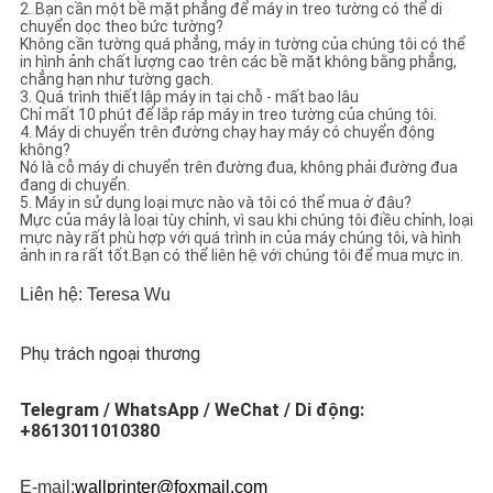
2. Bạn cần một bề mặt phẳng để máy in treo tường có thể di
chuyển dọc theo bức tường?
Không cần tường quá phẳng, máy in tường của chúng tôi có thể
in hình ảnh chất lượng cao trên các bề mặt không bằng phẳng,
chẳng hạn như tường gạch.
3. Quá trình thiết lập máy in tại chỗ - mất bao lâu
Chỉ mất 10 phút để lắp ráp máy in treo tường của chúng tôi.
4. Máy di chuyển trên đường chạy hay máy có chuyển động
không?
Nó là cỗ máy di chuyển trên đường đua, không phải đường đua
đang di chuyển.
5. Máy in sử dụng loại mực nào và tôi có thể mua ở đâu?
Mực của máy là loại tùy chỉnh, vì sau khi chúng tôi điều chỉnh, loại
mực này rất phù hợp với quá trình in của máy chúng tôi, và hình
ảnh in ra rất tốt.Bạn có thể liên hệ với chúng tôi để mua mực in.
Liên hệ: Teresa Wu
Phụ trách ngoại thương
Telegram / WhatsApp / WeChat / Di động: 
+8613011010380
E-mail:
wallprinter@foxmail.com