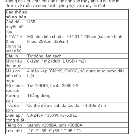
không có kiểu chữ, chỉ cần hình ảnh vào máy tính là có thể in
SƠ
được, vẽ mẫu và chọn hình giống hệt với máy ổn định.
Các thông
ĐỒ
số cơ bản
Chế độ
USB
TRANG
truyền dữ
liệu
WEB
L * W * H
Mô hình tiêu chuẩn: 70 * 31 * 239cm (các mô hình
(thân
khác: 259cm, 329cm)
chính từ
mặt đất)
PRIVACY
Đầu in
Tự động làm sạch
Mức tiêu
8-12ml / m2 (dưới 1 USD / m2)
POLICY
thụ mực
Màu cơ
4 màu kép (CMYK, CMYK), sử dụng mực nước đặc
bản của
biệt
mực
Độ chính
Từ 720DPI, tối đa 2880DPI
xác sơn
Hướng
Thẳng đứng
sơn
Tốc độ
Có thể điều chỉnh đa tốc độ, ~ 1-10m2 / h
sơn
Điện áp /
90-246V / 380W, 47-63HZ
công suất
Tiếng ồn
Standy <20dBA, sơn <50dBA
Lưu trữ /
-10 ℃ -35 ℃ (59 ° F-95 ° F)