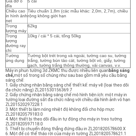
Giá đỡ ổ
5 cái
đĩa
Chiều cao
Tiêu chuẩn 1,8m (các mẫu khác: 2,0m, 2,7m), chiều
in hình ảnh
rộng không giới hạn
net
Trọng
62kg
lượng máy
Trọng
10kg / cái * 5 cái, tổng 50kg
lượng
đường ray
chì
Tường
Tường bột trét trong và ngoài, tường cao su, tường
ứng dụng
trắng, tường bùn tảo cát, tường bột vỏ, giấy, tường
gạch, tường trắng thông thường, vải canvas, v.v.
Máy in phun tường 3d ZKMC thu được nhiều liên quan
bằng sáng
chế,
một số trong số chúng như sau bao gồm mã yêu cầu bằng
sáng chế:
1. Giấy chứng nhận bằng sáng chế thiết kế: máy vẽ (loại theo dõi
đa chức năng) ZL201530156369.7
2. Giấy chứng nhận bằng sáng chế mô hình tiện ích: một máy in
tường loại đường sắt đa chức năng với chiều dài hình ảnh vô hạn
ZL201520297228.1
3. Một thiết bị làm nóng nhiệt độ không đổi cho hộp mực
ZL201820579183.0
4. Một thiết bị theo dõi đầu in tự động cho máy in treo tường
ZL201820597118.0
5. Thiết bị chuyển động thẳng đứng đầu in ZL201820578600.X
6. Một đế có thể tháo rời của máy in tường ZL201820578621.1