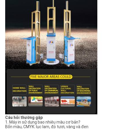
Câu hỏi thường gặp
1. Máy in sử dụng bao nhiêu màu cơ bản?
Bốn màu, CMYK: lục lam, đỏ tươi, vàng và đen