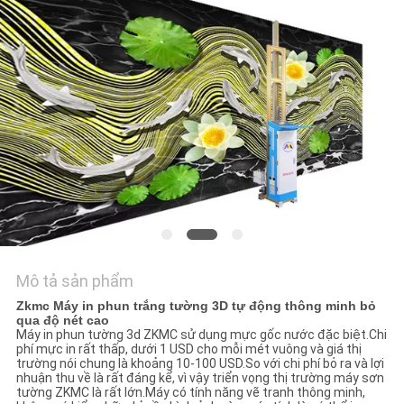
TÔI
TIN
TỨC
CÁC
TRƯỜNG
HỢP
YÊU
Mô tả sản phẩm
CẦU
Zkmc Máy in phun trắng tường 3D tự động thông minh bỏ
qua độ nét cao
BÁO
Máy in phun tường 3d ZKMC sử dụng mực gốc nước đặc biệt.Chi
phí mực in rất thấp, dưới 1 USD cho mỗi mét vuông và giá thị
GIÁ
trường nói chung là khoảng 10-100 USD.So với chi phí bỏ ra và lợi
nhuận thu về là rất đáng kể, vì vậy triển vọng thị trường máy sơn
tường ZKMC là rất lớn.Máy có tính năng vẽ tranh thông minh,