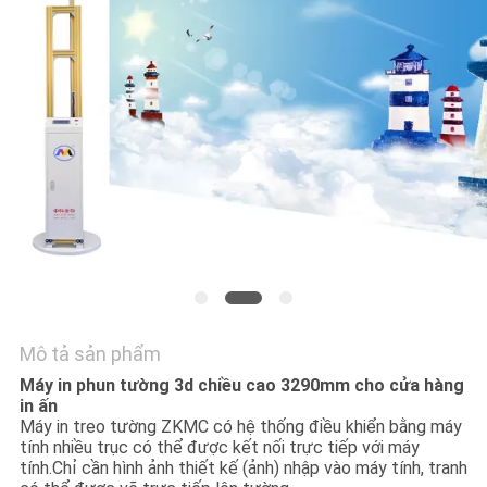
TÔI
TIN
TỨC
CÁC
TRƯỜNG
HỢP
YÊU
Mô tả sản phẩm
CẦU
Máy in phun tường 3d chiều cao 3290mm cho cửa hàng
BÁO
in ấn
Máy in treo tường ZKMC có hệ thống điều khiển bằng máy
GIÁ
tính nhiều trục có thể được kết nối trực tiếp với máy
tính.Chỉ cần hình ảnh thiết kế (ảnh) nhập vào máy tính, tranh