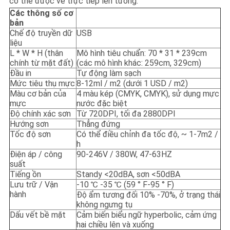
có thể được vẽ trực tiếp lên tường.
SƠ
Các thông số cơ
ĐỒ
bản
Chế độ truyền dữ
USB
TRANG
liệu
L * W * H (thân
Mô hình tiêu chuẩn: 70 * 31 * 239cm
WEB
chính từ mặt đất)
(các mô hình khác: 259cm, 329cm)
Đầu in
Tự động làm sạch
Mức tiêu thụ mực
8-12ml / m2 (dưới 1 USD / m2)
PRIVACY
Màu cơ bản của
4 màu kép (CMYK, CMYK), sử dụng mực
mực
nước đặc biệt
POLICY
Độ chính xác sơn
Từ 720DPI, tối đa 2880DPI
Hướng sơn
Thẳng đứng
Tốc độ sơn
Có thể điều chỉnh đa tốc độ, ~ 1-7m2 /
h
Điện áp / công
90-246V / 380W, 47-63HZ
suất
Tiếng ồn
Standy <20dBA, sơn <50dBA
Lưu trữ / Vận
-10 ℃ -35 ℃ (59 ° F-95 ° F)
hành
Độ ẩm tương đối 10% -70%, ở trạng thái
không ngưng tụ
Dấu vết bề mặt
Cảm biến biểu ngữ hyperbolic, cảm ứng
hai chiều lên và xuống