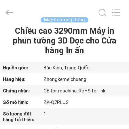
2025
Beijing
Zhongkemeichuang
Science
And
Máy in tường đứng
Technology
Ltd..
All
Chiều cao 3290mm Máy in
TRANG
Rights
Reserved.
phun tường 3D Dọc cho Cửa
CHỦ
hàng In ấn
CÁC
SẢN
Nguồn gốc:
Bắc Kinh, Trung Quốc
PHẨM
Hàng hiệu:
Zhongkemeichuang
Chứng nhận:
CE for machine, RoHS for ink
VỀ
Số mô hình:
ZK-Q7PLUS
CHÚNG
Số lượng đặt
1
TÔI
hàng tối thiểu: