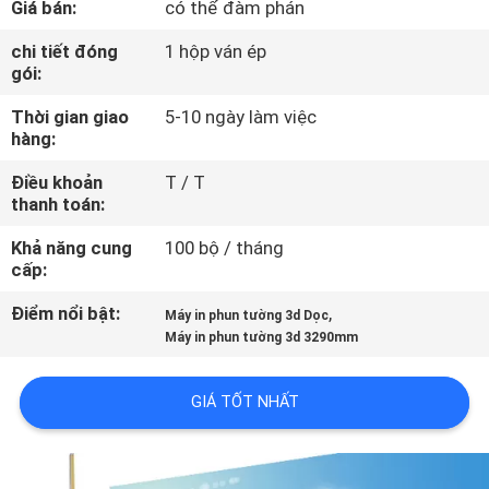
Giá bán:
có thể đàm phán
THAM
QUAN
chi tiết đóng
1 hộp ván ép
gói:
NHÀ
Thời gian giao
5-10 ngày làm việc
MÁY
hàng:
Điều khoản
T / T
KIỂM
thanh toán:
SOÁT
Khả năng cung
100 bộ / tháng
CHẤT
cấp:
LƯỢNG
Điểm nổi bật:
,
Máy in phun tường 3d Dọc
Máy in phun tường 3d 3290mm
LIÊN
GIÁ TỐT NHẤT
HỆ
CHÚNG