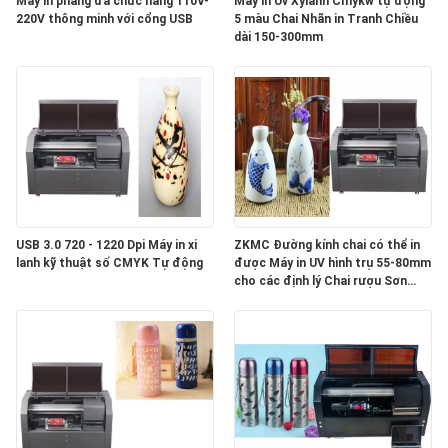
TÔI
Máy in phẳng đa chức năng 110V-
Máy in Uv Xylanh Cmykw tự động
220V thông minh với cổng USB
5 màu Chai Nhãn in Tranh Chiều
dài 150-300mm
TIN
TỨC
CÁC
TRƯỜNG
HỢP
USB 3.0 720 - 1220 Dpi Máy in xi
ZKMC Đường kính chai có thể in
lanh kỹ thuật số CMYK Tự động
được Máy in UV hình trụ 55-80mm
cho các định lý Chai rượu Sơn
YÊU
nhãn
CẦU
BÁO
GIÁ