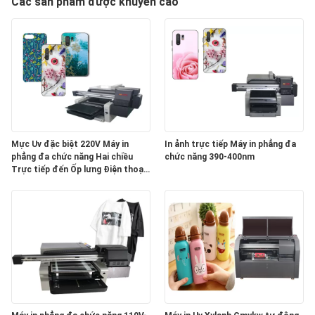
Các sản phẩm được khuyến cáo
THAM
QUAN
NHÀ
MÁY
KIỂM
Mực Uv đặc biệt 220V Máy in
In ảnh trực tiếp Máy in phẳng đa
SOÁT
phẳng đa chức năng Hai chiều
chức năng 390-400nm
Trực tiếp đến Ốp lưng Điện thoại
CHẤT
Tranh ảnh
LƯỢNG
LIÊN
HỆ
CHÚNG