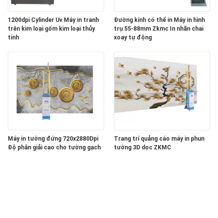
SƠ
1200dpi Cylinder Uv Máy in tranh
Đường kính có thể in Máy in hình
ĐỒ
trên kim loại gốm kim loại thủy
trụ 55-88mm Zkmc In nhãn chai
TRANG
tinh
xoay tự động
WEB
PRIVACY
POLICY
Máy in tường đứng 720x2880Dpi
Trang trí quảng cáo máy in phun
Độ phân giải cao cho tường gạch
tường 3D dọc ZKMC