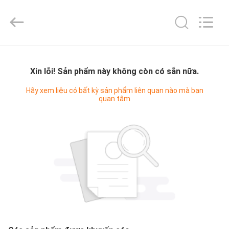
2025
Beijing
Zhongkemeichuang
Science
And
Technology
Ltd..
All
TRANG
Rights
Reserved.
CHỦ
Xin lỗi! Sản phẩm này không còn có sẵn nữa.
Hãy xem liệu có bất kỳ sản phẩm liên quan nào mà bạn
quan tâm
CÁC
SẢN
PHẨM
VỀ
CHÚNG
TÔI